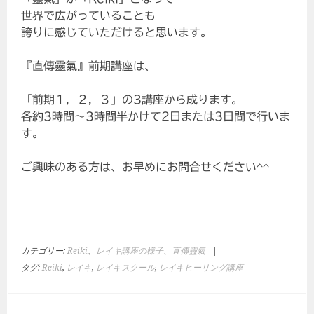
世界で広がっていることも
誇りに感じていただけると思います。
『直傳靈氣』前期講座は、
「前期１，２，３」の3講座から成ります。
各約3時間～3時間半かけて2日または3日間で行いま
す。
ご興味のある方は、お早めにお問合せください^^
カテゴリー:
Reiki
、
レイキ講座の様子
、
直傳靈氣
|
タグ:
Reiki
,
レイキ
,
レイキスクール
,
レイキヒーリング講座