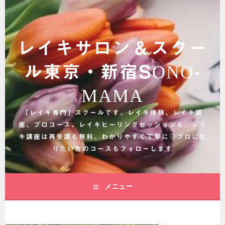
コ
ン
テ
ン
レイキサロン＆スクー
ツ
へ
ル東京・新宿SONO-
ス
キ
MAMA
ッ
プ
「レイキ専門」スクールです。レイキ体験、レイキ講
座、プロコース、レイキヒーリングセッションも。レイ
キ講座は再受講も無料。わかりやすく丁寧に♡プロにな
りたい方のコースもフォローします
メニュー