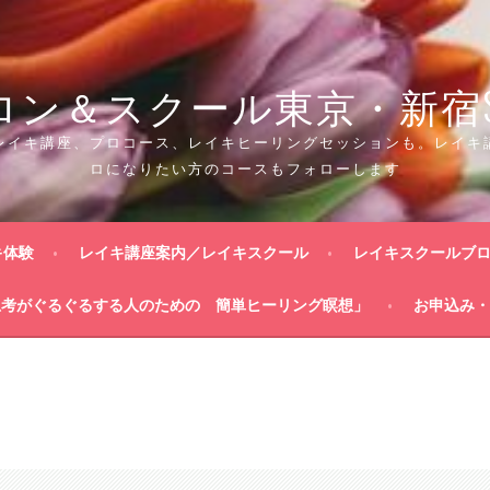
ン＆スクール東京・新宿SON
レイキ講座、プロコース、レイキヒーリングセッションも。レイキ
ロになりたい方のコースもフォローします
キ体験
レイキ講座案内／レイキスクール
レイキスクールブ
思考がぐるぐるする人のための 簡単ヒーリング瞑想」
お申込み・