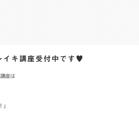
）レイキ講座受付中です♥
キ講座は
！」