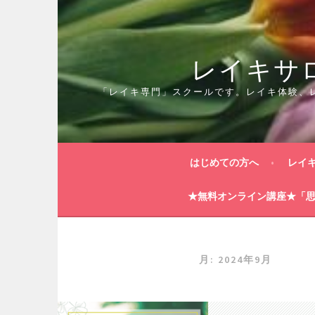
コ
ン
テ
レイキサロ
ン
ツ
へ
「レイキ専門」スクールです。レイキ体験、
ス
キ
ッ
プ
はじめての方へ
レイ
★無料オンライン講座★「
月:
2024年9月