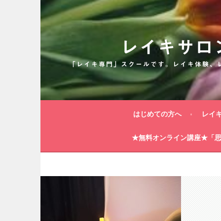
コ
ン
テ
ン
レイキサロ
ツ
へ
「レイキ専門」スクールです。レイキ体験、
ス
キ
ッ
プ
はじめての方へ
レイ
★無料オンライン講座★「