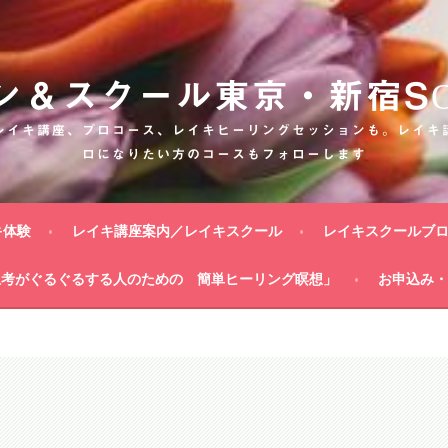
ン＆スクール東京・新宿SON
レイキ講座、プロコース、レイキヒーリングセッションも。レイキ
ロになりたい方のコースもフォローします
キ体験
レイキ講座案内／レイキスクール
レイキスクールブ
思考がぐるぐるする人のための 簡単ヒーリング瞑想」
お申込み・