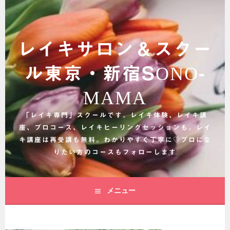
コ
ン
テ
ン
レイキサロン＆スクー
ツ
へ
ル東京・新宿SONO-
ス
キ
MAMA
ッ
プ
「レイキ専門」スクールです。レイキ体験、レイキ講
座、プロコース、レイキヒーリングセッションも。レイ
キ講座は再受講も無料。わかりやすく丁寧に♡プロにな
りたい方のコースもフォローします
メニュー