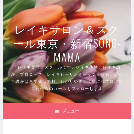
コ
ン
テ
レイキサロン＆スク
ン
ツ
ール東京・新宿SONO-
へ
ス
MAMA
キ
ッ
「レイキ専門」スクールです。レイキ体験、レイキ講
プ
座、プロコース、レイキヒーリングセッションも。レイ
キ講座は再受講も無料。わかりやすく丁寧に♡プロにな
りたい方のコースもフォローします
メニュー