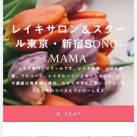
コ
ン
テ
ン
レイキサロン＆スクー
ツ
へ
ル東京・新宿SONO-
ス
キ
MAMA
ッ
プ
「レイキ専門」スクールです。レイキ体験、レイキ講
座、プロコース、レイキヒーリングセッションも。レイ
キ講座は再受講も無料。わかりやすく丁寧に♡プロにな
りたい方のコースもフォローします
メニュー