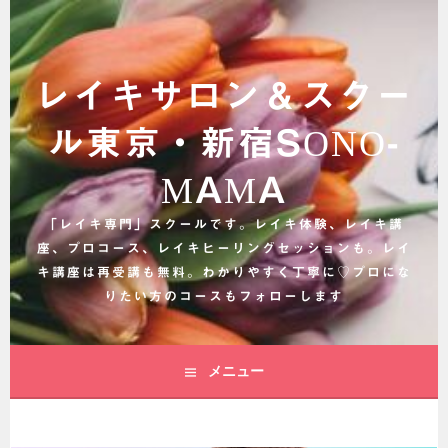
コ
ン
テ
ン
レイキサロン＆スクー
ツ
へ
ル東京・新宿SONO-
ス
キ
MAMA
ッ
プ
「レイキ専門」スクールです。レイキ体験、レイキ講
座、プロコース、レイキヒーリングセッションも。レイ
キ講座は再受講も無料。わかりやすく丁寧に♡プロにな
りたい方のコースもフォローします
メニュー