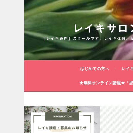
コ
ン
テ
ン
レイキサロ
ツ
へ
「レイキ専門」スクールです。レイキ体験、
ス
キ
ッ
プ
はじめての方へ
レイ
★無料オンライン講座★「