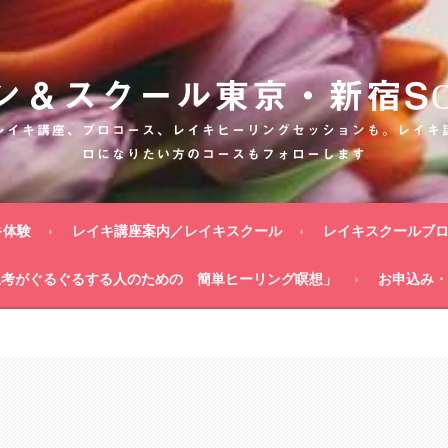
ン＆スクール東京・新宿SON
レイキ講座、プロコース、レイキヒーリングセッションも。レイキ
ロになりたい方のコースもフォローします
キ体験
レイキ講座案内／レイキスクール
レイキスクールブ
思考がぐるぐるする人のための 簡単ヒーリング瞑想」
お申込み・