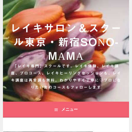
コ
ン
テ
ン
レイキサロン＆スクー
ツ
へ
ル東京・新宿SONO-
ス
キ
MAMA
ッ
プ
「レイキ専門」スクールです。レイキ体験、レイキ講
座、プロコース、レイキヒーリングセッションも。レイ
キ講座は再受講も無料。わかりやすく丁寧に♡プロにな
りたい方のコースもフォローします
メニュー