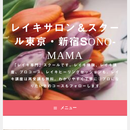
コ
ン
テ
ン
レイキサロン＆スクー
ツ
へ
ル東京・新宿SONO-
ス
キ
MAMA
ッ
プ
「レイキ専門」スクールです。レイキ体験、レイキ講
座、プロコース、レイキヒーリングセッションも。レイ
キ講座は再受講も無料。わかりやすく丁寧に♡プロにな
りたい方のコースもフォローします
メニュー