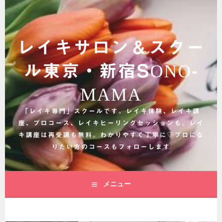
コ
ン
テ
ン
レイキサロン＆スクー
ツ
へ
ル東京・新宿SONO-
ス
キ
MAMA
ッ
プ
「レイキ専門」スクールです。レイキ体験、レイキ講
座、プロコース、レイキヒーリングセッションも。レイ
キ講座は再受講も無料。わかりやすく丁寧に♡プロにな
りたい方のコースもフォローします
メニュー