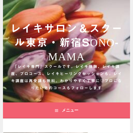
コ
ン
テ
ン
レイキサロン＆スクー
ツ
へ
ル東京・新宿SONO-
ス
キ
MAMA
ッ
プ
「レイキ専門」スクールです。レイキ体験、レイキ講
座、プロコース、レイキヒーリングセッションも。レイ
キ講座は再受講も無料。わかりやすく丁寧に♡プロにな
りたい方のコースもフォローします
メニュー