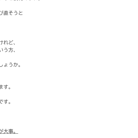
び直そうと
けれど、
いう方、
しょうか。
ます。
です。
が大事。