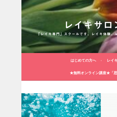
コ
ン
テ
ン
レイキサロ
ツ
へ
「レイキ専門」スクールです。レイキ体験、
ス
キ
ッ
プ
はじめての方へ
レイ
★無料オンライン講座★「