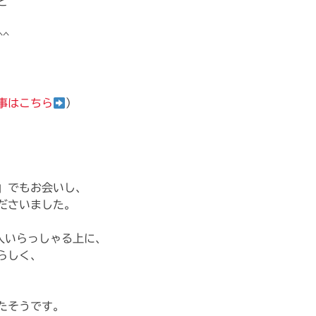
と
^
事はこちら
）
」でもお会いし、
ださいました。
人いらっしゃる上に、
らしく、
たそうです。