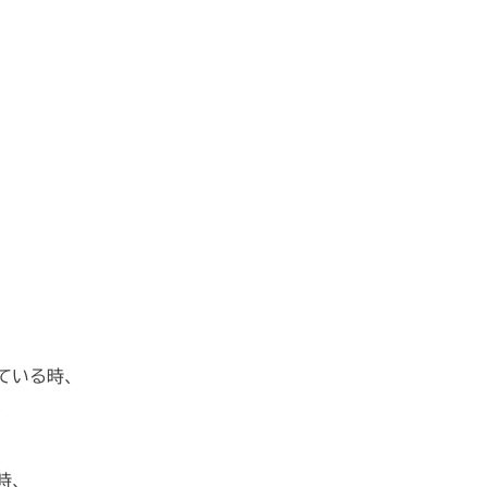
ている時、
、
、
時、