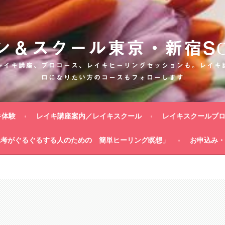
ン＆スクール東京・新宿SON
レイキ講座、プロコース、レイキヒーリングセッションも。レイキ
ロになりたい方のコースもフォローします
キ体験
レイキ講座案内／レイキスクール
レイキスクールブ
思考がぐるぐるする人のための 簡単ヒーリング瞑想」
お申込み・