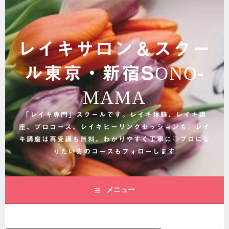
コ
ン
テ
ン
レイキサロン＆スクー
ツ
へ
ル東京・新宿SONO-
ス
キ
MAMA
ッ
プ
「レイキ専門」スクールです。レイキ体験、レイキ講
座、プロコース、レイキヒーリングセッションも。レイ
キ講座は再受講も無料。わかりやすく丁寧に♡プロにな
りたい方のコースもフォローします
メニュー