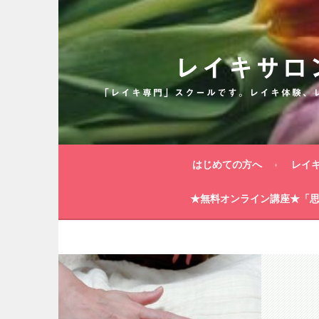
コ
ン
テ
ン
レイキサロ
ツ
へ
「レイキ専門」スクールです。レイキ体験、
ス
キ
ッ
プ
はじめての方へ
レイ
★無料オンライン講座★「