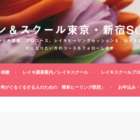
ン＆スクール東京・新宿SON
レイキ講座、プロコース、レイキヒーリングセッションも。レイキ
ロになりたい方のコースもフォローします
キ体験
レイキ講座案内／レイキスクール
レイキスクールブ
思考がぐるぐるする人のための 簡単ヒーリング瞑想」
お申込み・