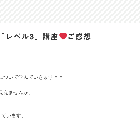
「レベル3」講座
ご感想
について学んでいきます＾＾
見えませんが、
、
きています。