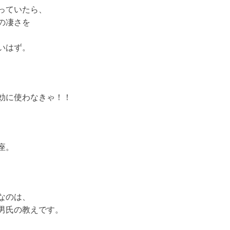
っていたら、
の凄さを
いはず。
効に使わなきゃ！！
座。
なのは、
男氏の教えです。