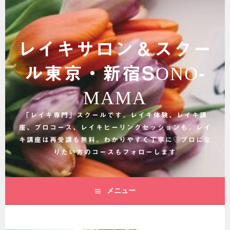
コ
ン
テ
ン
レイキサロン＆スクー
ツ
へ
ル東京・新宿SONO-
ス
キ
MAMA
ッ
プ
「レイキ専門」スクールです。レイキ体験、レイキ講
座、プロコース、レイキヒーリングセッションも。レイ
キ講座は再受講も無料。わかりやすく丁寧に♡プロにな
りたい方のコースもフォローします
メニュー