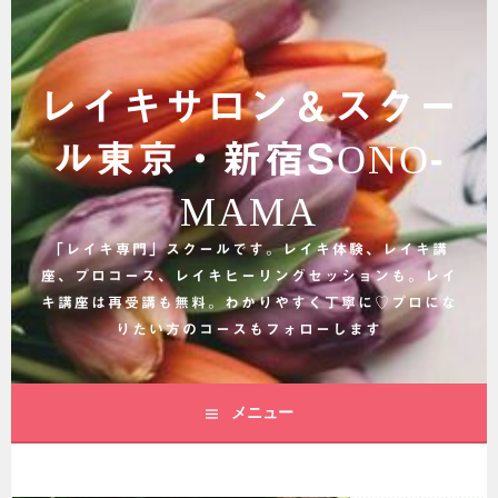
コ
ン
テ
ン
レイキサロン＆スクー
ツ
へ
ル東京・新宿SONO-
ス
キ
MAMA
ッ
プ
「レイキ専門」スクールです。レイキ体験、レイキ講
座、プロコース、レイキヒーリングセッションも。レイ
キ講座は再受講も無料。わかりやすく丁寧に♡プロにな
りたい方のコースもフォローします
メニュー