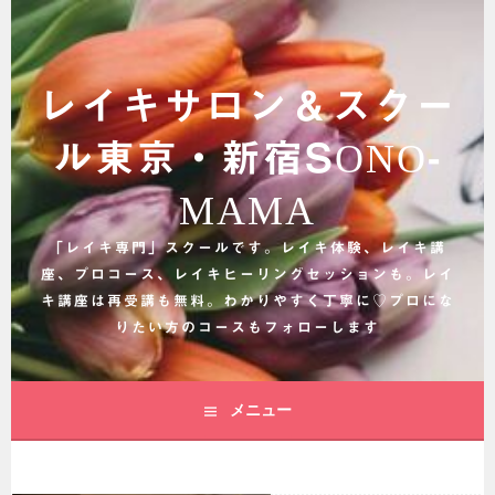
コ
ン
テ
ン
レイキサロン＆スクー
ツ
へ
ル東京・新宿SONO-
ス
キ
MAMA
ッ
プ
「レイキ専門」スクールです。レイキ体験、レイキ講
座、プロコース、レイキヒーリングセッションも。レイ
キ講座は再受講も無料。わかりやすく丁寧に♡プロにな
りたい方のコースもフォローします
メニュー