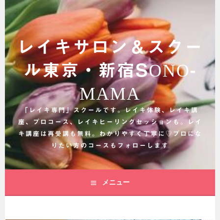
コ
ン
テ
ン
レイキサロン＆スクー
ツ
へ
ル東京・新宿SONO-
ス
キ
MAMA
ッ
プ
「レイキ専門」スクールです。レイキ体験、レイキ講
座、プロコース、レイキヒーリングセッションも。レイ
キ講座は再受講も無料。わかりやすく丁寧に♡プロにな
りたい方のコースもフォローします
メニュー