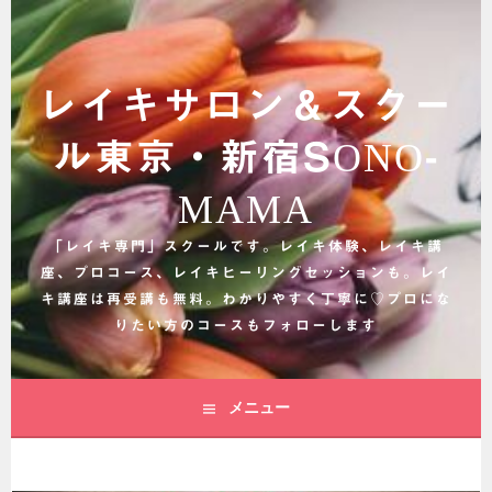
コ
ン
テ
ン
レイキサロン＆スクー
ツ
へ
ル東京・新宿SONO-
ス
キ
MAMA
ッ
プ
「レイキ専門」スクールです。レイキ体験、レイキ講
座、プロコース、レイキヒーリングセッションも。レイ
キ講座は再受講も無料。わかりやすく丁寧に♡プロにな
りたい方のコースもフォローします
メニュー