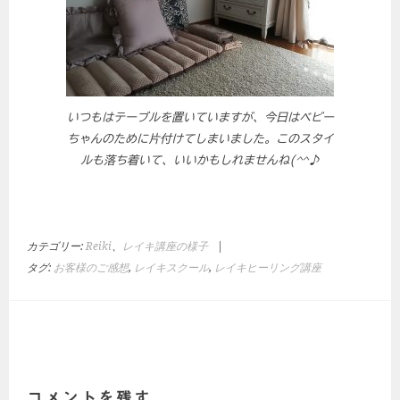
いつもはテーブルを置いていますが、今日はベビー
ちゃんのために片付けてしまいました。このスタイ
ルも落ち着いて、いいかもしれませんね(^^♪
カテゴリー:
Reiki
、
レイキ講座の様子
|
タグ:
お客様のご感想
,
レイキスクール
,
レイキヒーリング講座
投
稿
ナ
ビ
コメントを残す