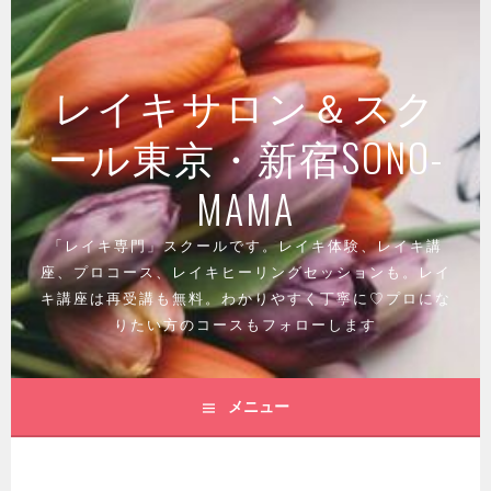
コ
ン
テ
レイキサロン＆スク
ン
ツ
ール東京・新宿SONO-
へ
ス
MAMA
キ
ッ
「レイキ専門」スクールです。レイキ体験、レイキ講
プ
座、プロコース、レイキヒーリングセッションも。レイ
キ講座は再受講も無料。わかりやすく丁寧に♡プロにな
りたい方のコースもフォローします
メニュー