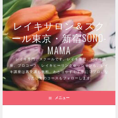
コ
ン
テ
レイキサロン＆スク
ン
ツ
ール東京・新宿SONO-
へ
ス
MAMA
キ
ッ
「レイキ専門」スクールです。レイキ体験、レイキ講
プ
座、プロコース、レイキヒーリングセッションも。レイ
キ講座は再受講も無料。わかりやすく丁寧に♡プロにな
りたい方のコースもフォローします
メニュー